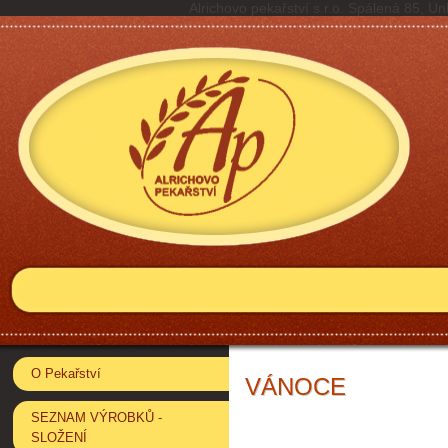
Alrichovo pekařství s.r.o. Spálená 85,
O Pekařství
VÁNOCE
SEZNAM VÝROBKŮ -
SLOŽENÍ